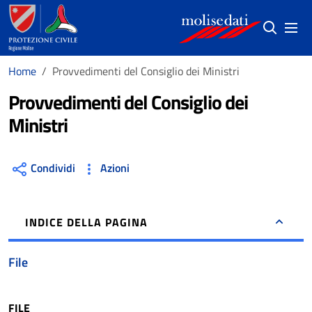
Salta al contenuto principale
(si apre in
Home
Provvedimenti del Consiglio dei Ministri
Provvedimenti del Consiglio dei
Ministri
Condividi
Azioni
INDICE DELLA PAGINA
Avanzamento lettura 100%
File
FILE