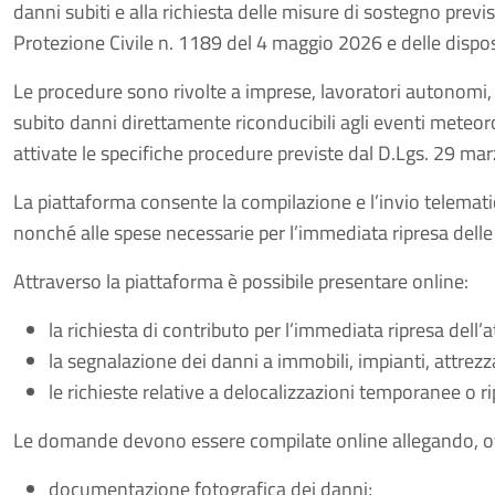
danni subiti e alla richiesta delle misure di sostegno pre
Protezione Civile n. 1189 del 4 maggio 2026 e delle dispos
Le procedure sono rivolte a imprese, lavoratori autonomi, op
subito danni direttamente riconducibili agli eventi meteoro
attivate le specifiche procedure previste dal D.Lgs. 29 ma
La piattaforma consente la compilazione e l’invio telematico
nonché alle spese necessarie per l’immediata ripresa delle
Attraverso la piattaforma è possibile presentare online:
la richiesta di contributo per l’immediata ripresa dell’
la segnalazione dei danni a immobili, impianti, attrezz
le richieste relative a delocalizzazioni temporanee o rip
Le domande devono essere compilate online allegando, ov
documentazione fotografica dei danni;