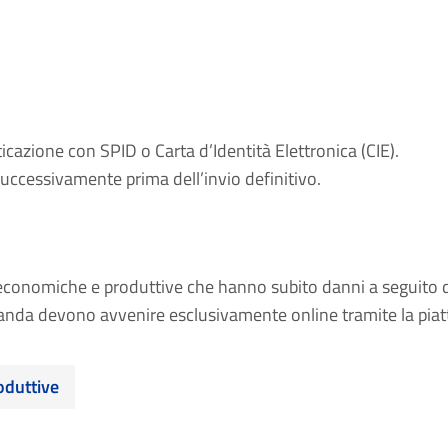
cazione con SPID o Carta d’Identità Elettronica (CIE).
uccessivamente prima dell’invio definitivo.
à economiche e produttive che hanno subito danni a seguito deg
nda devono avvenire esclusivamente online tramite la piatt
(si apre in una nuova finestra)
oduttive