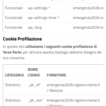
Funzionale
wp-settings-*
emergenza2026.regio
Funzionale
wp-settings-time-*
emergenza2026.regio
Funzionale
wp_lang
emergenza2026.regio
Cookie Profilazione
In questo sito
utilizziamo i seguenti cookie profilazione di
Terza Parte:
per attivare questa tipologia abbiamo bisogno del
tuo consenso.
NOME
CATEGORIA
COOKIE
FORNITORE
T
Statistico
_pk_id*
emergenza2026.regione.molise.it
H
/ Matomo
C
Statistico
_pk_ses*
emergenza2026.regione.molise.it
H
/ Matomo
C