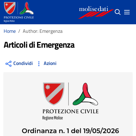
Salta al contenuto principale
(si apre in
Home
Author: Emergenza
Articoli di Emergenza
Condividi
Azioni